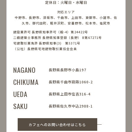
定休日：火曜日・水曜日
対応エリア
中野市、長野市、須坂市、千曲市、上田市、東御市、小諸市、佐
久市、御代田町、軽井沢町、安曇野市、松本市、塩尻市
建設業許可 長野県知事許可（般-4）第24422号
二級建築士事務所 長野県知事登録（長野） B第67271号
宅建取引業免許 長野県知事(3) 第5371号
（公社）長野県宅地建物取引業協会会員
NAGANO
長野県長野市小島197
CHIKUMA
長野県千曲市寂蒔1060-2
UEDA
長野県上田市住吉316-4
SAKU
長野県佐久市中込2988-1
カフェへのお問い合わせはこちら