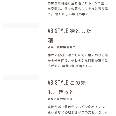
自然な素材感と落ち着いたトーンで整え
た空間は、日々の暮らしにそっと寄り添
う。 慌ただしい毎日の中で...
AB STYLE 凛とした
箱
新築／長野県長野市
静かに佇む、凛とした箱。縦にのびる窓
から光を迎え、やわらかな時間が室内に
広がる。 無駄を削ぎ落とし...
AB STYLE この先
も、きっと
新築／長野県長野市
季節が巡り景色が少しずつ変わっても、
変わらない心地よさがこの先も、きっと