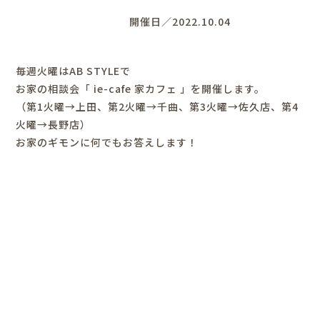
開催日／2022.10.04
毎週火曜はAB STYLEで
お家の相談会「 ie-cafe 家カフェ 」を開催します。
（第1火曜→上田、第2火曜→千曲、第3火曜→佐久店、第4
火曜→長野店）
お家のギモンに何でもお答えします！