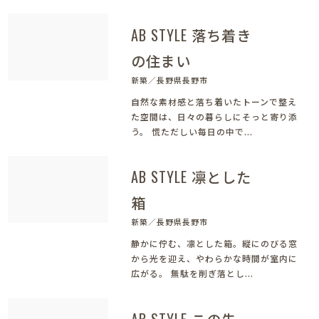
AB STYLE 落ち着き
の住まい
新築／長野県長野市
自然な素材感と落ち着いたトーンで整え
た空間は、日々の暮らしにそっと寄り添
う。 慌ただしい毎日の中で...
AB STYLE 凛とした
箱
新築／長野県長野市
静かに佇む、凛とした箱。縦にのびる窓
から光を迎え、やわらかな時間が室内に
広がる。 無駄を削ぎ落とし...