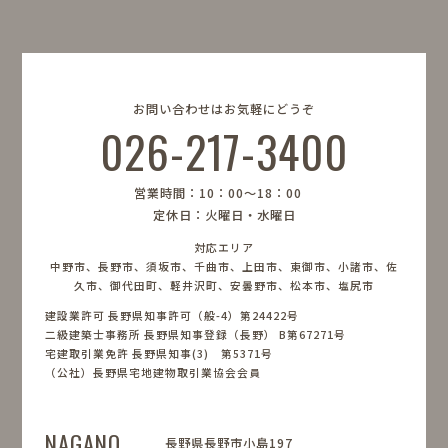
お問い合わせはお気軽にどうぞ
026-217-3400
営業時間：10：00〜18：00
定休日：火曜日・水曜日
対応エリア
中野市、長野市、須坂市、千曲市、上田市、東御市、小諸市、佐
久市、御代田町、軽井沢町、安曇野市、松本市、塩尻市
建設業許可 長野県知事許可（般-4）第24422号
二級建築士事務所 長野県知事登録（長野） B第67271号
宅建取引業免許 長野県知事(3) 第5371号
（公社）長野県宅地建物取引業協会会員
NAGANO
長野県長野市小島197