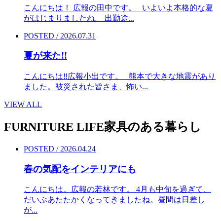
こんにちは！ 広報の田中です。 いよいよ本格的な夏
がはじまりましたね。 出勤途...
POSTED / 2026.07.31
夏が来た!!
こんにちは‼︎広報小出です。 熊本で大きな地震があり
ました。被災された皆さま、怖い...
VIEW ALL
FURNITURE LIFE
家具のある暮らし
POSTED / 2026.04.24
春の気配をインテリアにも
こんにちは。広報の若林です。 4月も中旬を過ぎて、
だいぶあたたかくなってきましたね。昼間は日差し
が...