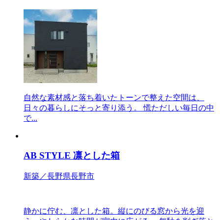
自然な素材感と落ち着いたトーンで整えた空間は、
日々の暮らしにそっと寄り添う。 慌ただしい毎日の中
で...
AB STYLE 凛とした箱
新築／長野県長野市
静かに佇む、凛とした箱。縦にのびる窓から光を迎