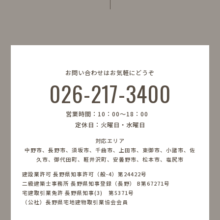
お問い合わせはお気軽にどうぞ
026-217-3400
営業時間：10：00〜18：00
定休日：火曜日・水曜日
対応エリア
中野市、長野市、須坂市、千曲市、上田市、東御市、小諸市、佐
久市、御代田町、軽井沢町、安曇野市、松本市、塩尻市
建設業許可 長野県知事許可（般-4）第24422号
二級建築士事務所 長野県知事登録（長野） B第67271号
宅建取引業免許 長野県知事(3) 第5371号
（公社）長野県宅地建物取引業協会会員