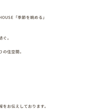
HOUSE「季節を眺める」
紡ぐ。
りの住空間。
報をお伝えしております。