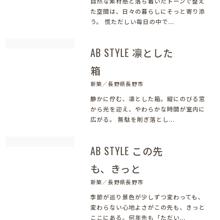
自然な素材感と落ち着いたトーンで整え
た空間は、日々の暮らしにそっと寄り添
う。 慌ただしい毎日の中で...
AB STYLE 凛とした
箱
新築／長野県長野市
静かに佇む、凛とした箱。縦にのびる窓
から光を迎え、やわらかな時間が室内に
広がる。 無駄を削ぎ落とし...
AB STYLE この先
も、きっと
新築／長野県長野市
季節が巡り景色が少しずつ変わっても、
変わらない心地よさがこの先も、きっと
ここにある。何年先も「ただい...