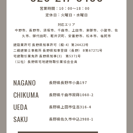
営業時間：10：00〜18：00
定休日：火曜日・水曜日
対応エリア
中野市、長野市、須坂市、千曲市、上田市、東御市、小諸市、佐
久市、御代田町、軽井沢町、安曇野市、松本市、塩尻市
建設業許可 長野県知事許可（般-4）第24422号
二級建築士事務所 長野県知事登録（長野） B第67271号
宅建取引業免許 長野県知事(3) 第5371号
（公社）長野県宅地建物取引業協会会員
NAGANO
長野県長野市小島197
CHIKUMA
長野県千曲市寂蒔1060-2
UEDA
長野県上田市住吉316-4
SAKU
長野県佐久市中込2988-1