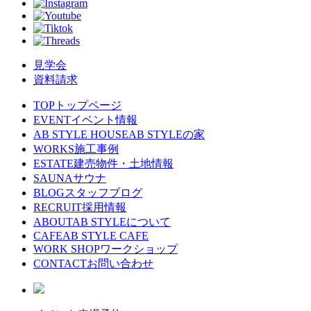
見学会
資料請求
TOP
トップページ
EVENT
イベント情報
AB STYLE HOUSE
AB STYLEの家
WORKS
施工事例
ESTATE
建売物件・土地情報
SAUNA
サウナ
BLOG
スタッフブログ
RECRUIT
採用情報
ABOUT
AB STYLEについて
CAFE
AB STYLE CAFE
WORK SHOP
ワークショップ
CONTACT
お問い合わせ