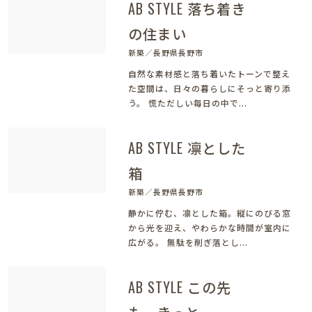
AB STYLE 落ち着き
の住まい
新築／長野県長野市
自然な素材感と落ち着いたトーンで整え
た空間は、日々の暮らしにそっと寄り添
う。 慌ただしい毎日の中で...
AB STYLE 凛とした
箱
新築／長野県長野市
静かに佇む、凛とした箱。縦にのびる窓
から光を迎え、やわらかな時間が室内に
広がる。 無駄を削ぎ落とし...
AB STYLE この先
も、きっと