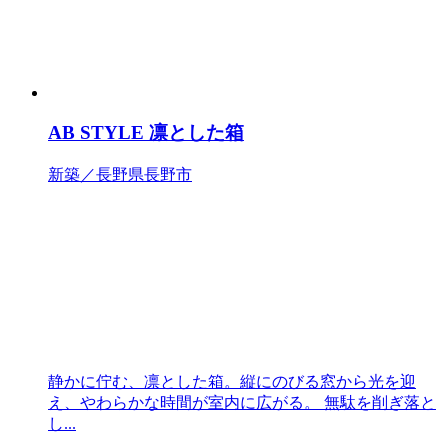
AB STYLE 凛とした箱
新築／長野県長野市
静かに佇む、凛とした箱。縦にのびる窓から光を迎
え、やわらかな時間が室内に広がる。 無駄を削ぎ落と
し...