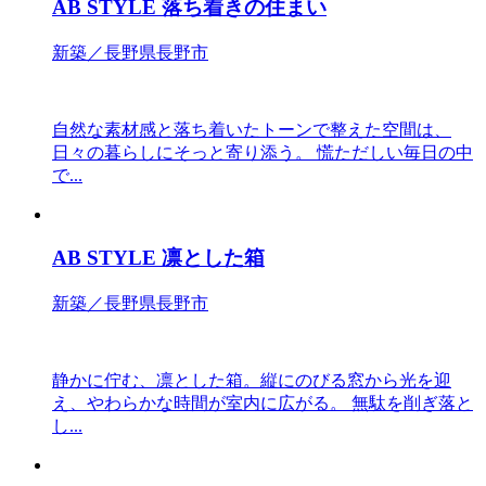
AB STYLE 落ち着きの住まい
新築／長野県長野市
自然な素材感と落ち着いたトーンで整えた空間は、
日々の暮らしにそっと寄り添う。 慌ただしい毎日の中
で...
AB STYLE 凛とした箱
新築／長野県長野市
静かに佇む、凛とした箱。縦にのびる窓から光を迎
え、やわらかな時間が室内に広がる。 無駄を削ぎ落と
し...