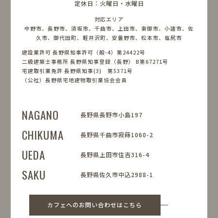
定休日：火曜日・水曜日
対応エリア
中野市、長野市、須坂市、千曲市、上田市、東御市、小諸市、佐
久市、御代田町、軽井沢町、安曇野市、松本市、塩尻市
建設業許可 長野県知事許可（般-4）第24422号
二級建築士事務所 長野県知事登録（長野） B第67271号
宅建取引業免許 長野県知事(3) 第5371号
（公社）長野県宅地建物取引業協会会員
NAGANO
長野県長野市小島197
CHIKUMA
長野県千曲市寂蒔1060-2
UEDA
長野県上田市住吉316-4
SAKU
長野県佐久市中込2988-1
カフェへのお問い合わせはこちら