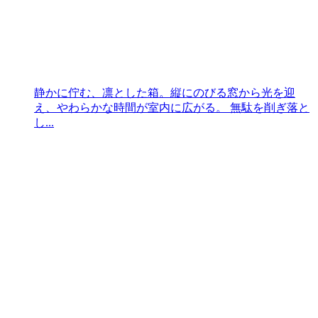
静かに佇む、凛とした箱。縦にのびる窓から光を迎
え、やわらかな時間が室内に広がる。 無駄を削ぎ落と
し...