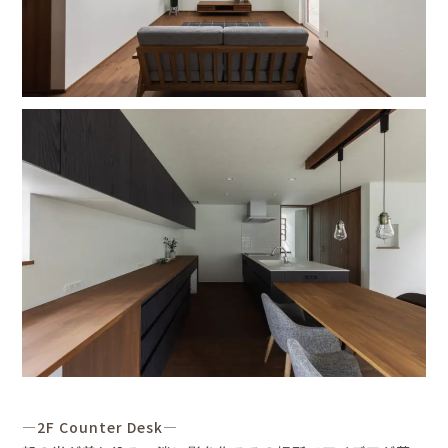
―2F Counter Desk―