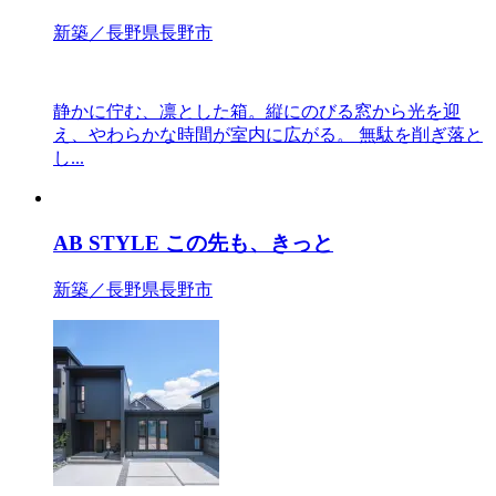
新築／長野県長野市
静かに佇む、凛とした箱。縦にのびる窓から光を迎
え、やわらかな時間が室内に広がる。 無駄を削ぎ落と
し...
AB STYLE この先も、きっと
新築／長野県長野市