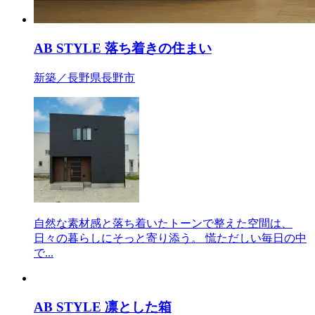
AB STYLE 落ち着きの住まい
新築／長野県長野市
自然な素材感と落ち着いたトーンで整えた空間は、
日々の暮らしにそっと寄り添う。 慌ただしい毎日の中
で...
AB STYLE 凛とした箱