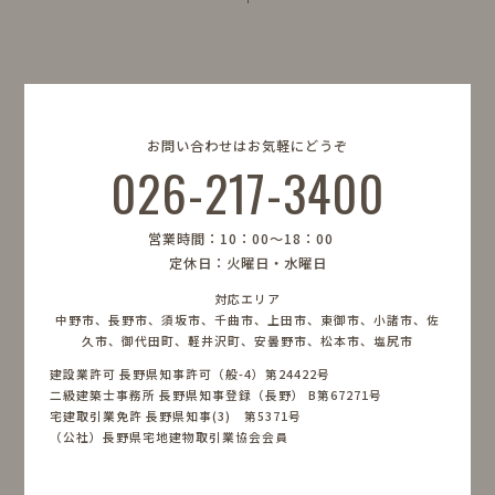
お問い合わせはお気軽にどうぞ
026-217-3400
営業時間：10：00〜18：00
定休日：火曜日・水曜日
対応エリア
中野市、長野市、須坂市、千曲市、上田市、東御市、小諸市、佐
久市、御代田町、軽井沢町、安曇野市、松本市、塩尻市
建設業許可 長野県知事許可（般-4）第24422号
二級建築士事務所 長野県知事登録（長野） B第67271号
宅建取引業免許 長野県知事(3) 第5371号
（公社）長野県宅地建物取引業協会会員