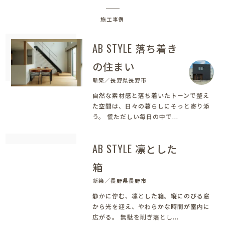
施工事例
AB STYLE 落ち着き
の住まい
新築／長野県長野市
自然な素材感と落ち着いたトーンで整え
た空間は、日々の暮らしにそっと寄り添
う。 慌ただしい毎日の中で...
AB STYLE 凛とした
箱
新築／長野県長野市
静かに佇む、凛とした箱。縦にのびる窓
から光を迎え、やわらかな時間が室内に
広がる。 無駄を削ぎ落とし...