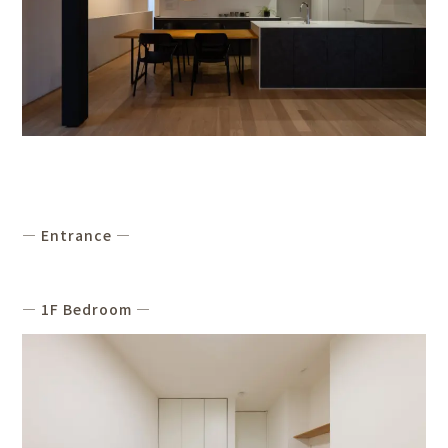
― Entrance ―
― 1F Bedroom ―