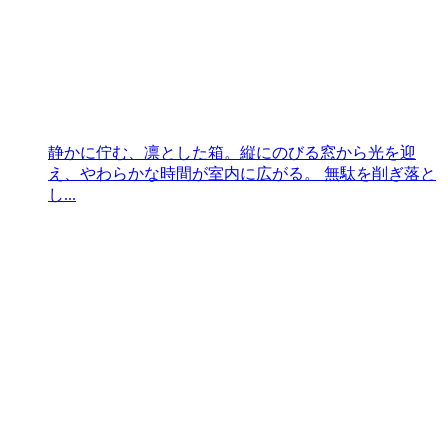
静かに佇む、凛とした箱。縦にのびる窓から光を迎
え、やわらかな時間が室内に広がる。 無駄を削ぎ落と
し...