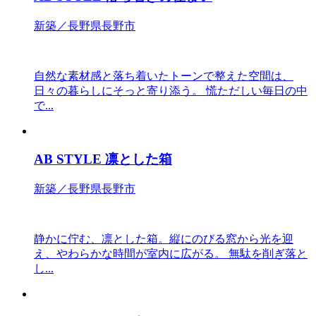
新築／長野県長野市
自然な素材感と落ち着いたトーンで整えた空間は、
日々の暮らしにそっと寄り添う。 慌ただしい毎日の中
で...
AB STYLE 凛とした箱
新築／長野県長野市
静かに佇む、凛とした箱。縦にのびる窓から光を迎
え、やわらかな時間が室内に広がる。 無駄を削ぎ落と
し...