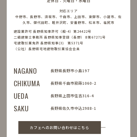
定休日：火曜日・水曜日
対応エリア
中野市、長野市、須坂市、千曲市、上田市、東御市、小諸市、佐
久市、御代田町、軽井沢町、安曇野市、松本市、塩尻市
建設業許可 長野県知事許可（般-4）第24422号
二級建築士事務所 長野県知事登録（長野） B第67271号
宅建取引業免許 長野県知事(3) 第5371号
（公社）長野県宅地建物取引業協会会員
NAGANO
長野県長野市小島197
CHIKUMA
長野県千曲市寂蒔1060-2
UEDA
長野県上田市住吉316-4
SAKU
長野県佐久市中込2988-1
カフェへのお問い合わせはこちら