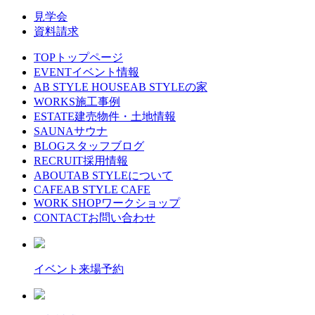
見学会
資料請求
TOP
トップページ
EVENT
イベント情報
AB STYLE HOUSE
AB STYLEの家
WORKS
施工事例
ESTATE
建売物件・土地情報
SAUNA
サウナ
BLOG
スタッフブログ
RECRUIT
採用情報
ABOUT
AB STYLEについて
CAFE
AB STYLE CAFE
WORK SHOP
ワークショップ
CONTACT
お問い合わせ
イベント来場予約