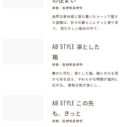
新築／長野県長野市
自然な素材感と落ち着いたトーンで整え
た空間は、日々の暮らしにそっと寄り添
う。 慌ただしい毎日の中で...
AB STYLE 凛とした
箱
新築／長野県長野市
静かに佇む、凛とした箱。縦にのびる窓
から光を迎え、やわらかな時間が室内に
広がる。 無駄を削ぎ落とし...
AB STYLE この先
も、きっと
新築／長野県長野市