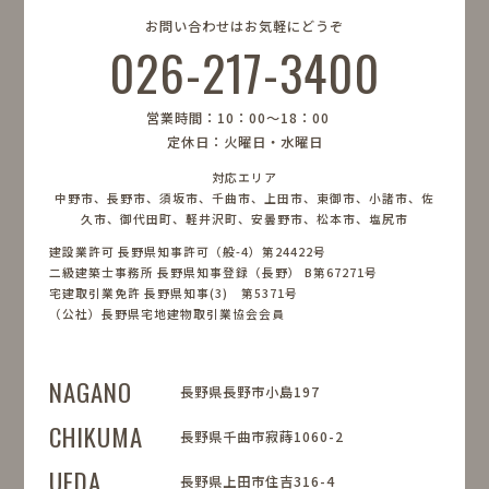
お問い合わせはお気軽にどうぞ
026-217-3400
営業時間：10：00〜18：00
定休日：火曜日・水曜日
対応エリア
中野市、長野市、須坂市、千曲市、上田市、東御市、小諸市、佐
久市、御代田町、軽井沢町、安曇野市、松本市、塩尻市
建設業許可 長野県知事許可（般-4）第24422号
二級建築士事務所 長野県知事登録（長野） B第67271号
宅建取引業免許 長野県知事(3) 第5371号
（公社）長野県宅地建物取引業協会会員
NAGANO
長野県長野市小島197
CHIKUMA
長野県千曲市寂蒔1060-2
UEDA
長野県上田市住吉316-4