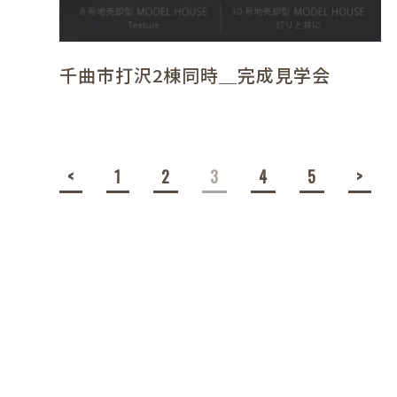
千曲市打沢2棟同時＿完成見学会
<
1
2
3
4
5
>