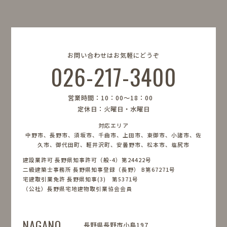
お問い合わせはお気軽にどうぞ
026-217-3400
営業時間：10：00〜18：00
定休日：火曜日・水曜日
対応エリア
中野市、長野市、須坂市、千曲市、上田市、東御市、小諸市、佐
久市、御代田町、軽井沢町、安曇野市、松本市、塩尻市
建設業許可 長野県知事許可（般-4）第24422号
二級建築士事務所 長野県知事登録（長野） B第67271号
宅建取引業免許 長野県知事(3) 第5371号
（公社）長野県宅地建物取引業協会会員
NAGANO
長野県長野市小島197