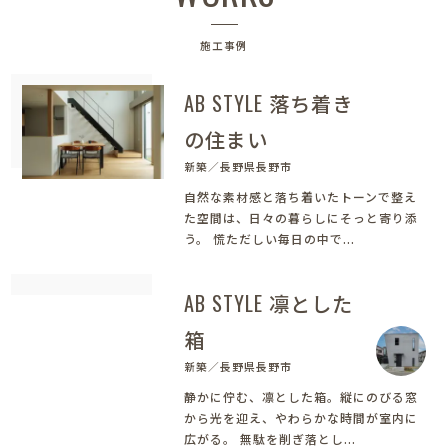
施工事例
AB STYLE 落ち着き
の住まい
新築／長野県長野市
自然な素材感と落ち着いたトーンで整え
た空間は、日々の暮らしにそっと寄り添
う。 慌ただしい毎日の中で...
AB STYLE 凛とした
箱
新築／長野県長野市
静かに佇む、凛とした箱。縦にのびる窓
から光を迎え、やわらかな時間が室内に
広がる。 無駄を削ぎ落とし...