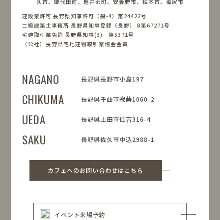
久市、御代田町、軽井沢町、安曇野市、松本市、塩尻市
建設業許可 長野県知事許可（般-4）第24422号
二級建築士事務所 長野県知事登録（長野） B第67271号
宅建取引業免許 長野県知事(3) 第5371号
（公社）長野県宅地建物取引業協会会員
NAGANO
長野県長野市小島197
CHIKUMA
長野県千曲市寂蒔1060-2
UEDA
長野県上田市住吉316-4
SAKU
長野県佐久市中込2988-1
カフェへのお問い合わせはこちら
イベント来場予約