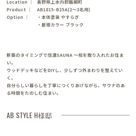
Location │
長野県上水内郡飯綱町
Product │
AB1815-B25A(2～3名用)
Option │
・本体塗装 やすらぎ
・屋根カラー ブラック
新築のタイミングで信濃SAUNA ～桧を取り入れたお住ま
い。
ウッドデッキなどをDIYし、少しずつ外まわりを整えてい
く。
自分らしい暮らしを丁寧につくりあげながら、サウナのあ
る時間をたのしむ住まい。
AB STYLE H様邸