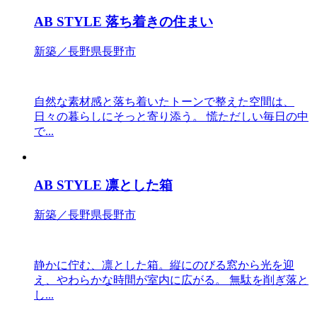
AB STYLE 落ち着きの住まい
新築／長野県長野市
自然な素材感と落ち着いたトーンで整えた空間は、
日々の暮らしにそっと寄り添う。 慌ただしい毎日の中
で...
AB STYLE 凛とした箱
新築／長野県長野市
静かに佇む、凛とした箱。縦にのびる窓から光を迎
え、やわらかな時間が室内に広がる。 無駄を削ぎ落と
し...