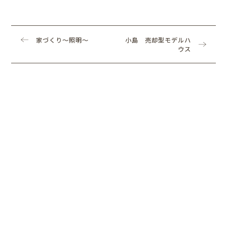
家づくり～照明～
小島 売却型モデルハ
ウス
nagano 小泉
POSTED / 2021.11.23
家づくり～ニッチ～