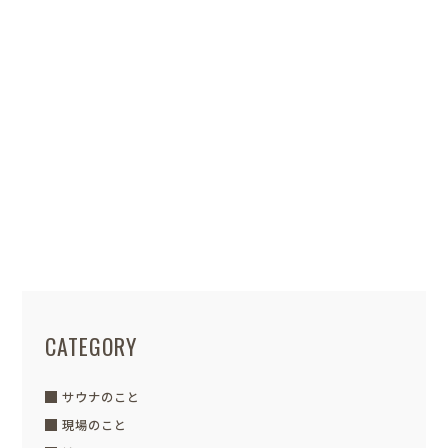
「GRAFTEK...
nagano 小泉
POSTED / 2021.08.17
アイアン手すり
階段の横には 普段何気なく使用している
階段手すりがあります インテリア性の高
いものにはアイアン手す...
CATEGORY
サウナのこと
現場のこと