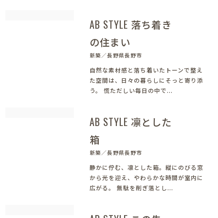
AB STYLE 落ち着き
の住まい
新築／長野県長野市
自然な素材感と落ち着いたトーンで整え
た空間は、日々の暮らしにそっと寄り添
う。 慌ただしい毎日の中で...
AB STYLE 凛とした
箱
新築／長野県長野市
静かに佇む、凛とした箱。縦にのびる窓
から光を迎え、やわらかな時間が室内に
広がる。 無駄を削ぎ落とし...