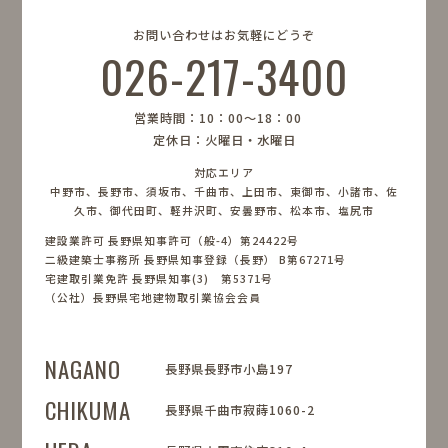
お問い合わせはお気軽にどうぞ
026-217-3400
営業時間：10：00〜18：00
定休日：火曜日・水曜日
対応エリア
中野市、長野市、須坂市、千曲市、上田市、東御市、小諸市、佐
久市、御代田町、軽井沢町、安曇野市、松本市、塩尻市
建設業許可 長野県知事許可（般-4）第24422号
二級建築士事務所 長野県知事登録（長野） B第67271号
宅建取引業免許 長野県知事(3) 第5371号
（公社）長野県宅地建物取引業協会会員
NAGANO
長野県長野市小島197
CHIKUMA
長野県千曲市寂蒔1060-2