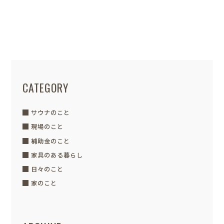
こんにちわ。暑い日々が続いています
ね。この暑さのせいもあり、早くも熱中
症になって搬送される方も増えて...
CATEGORY
サウナのこと
現場のこと
補助金のこと
家具のある暮らし
日々のこと
家のこと