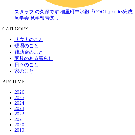
スタッフ の久保です 稲里町中氷鉋『COOL』series完成
見学会 見学報告⑤...
CATEGORY
サウナのこと
現場のこと
補助金のこと
家具のある暮らし
日々のこと
家のこと
ARCHIVE
2026
2025
2024
2023
2022
2021
2020
2019