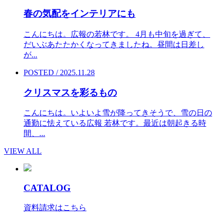
春の気配をインテリアにも
こんにちは。広報の若林です。 4月も中旬を過ぎて、
だいぶあたたかくなってきましたね。昼間は日差し
が...
POSTED / 2025.11.28
クリスマスを彩るもの
こんにちは。いよいよ雪が降ってきそうで、雪の日の
通勤に怯えている広報 若林です。最近は朝起きる時
間、...
VIEW ALL
CATALOG
資料請求はこちら