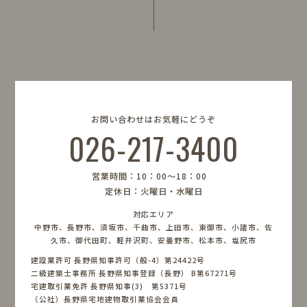
お問い合わせはお気軽にどうぞ
026-217-3400
営業時間：10：00〜18：00
定休日：火曜日・水曜日
対応エリア
中野市、長野市、須坂市、千曲市、上田市、東御市、小諸市、佐
久市、御代田町、軽井沢町、安曇野市、松本市、塩尻市
建設業許可 長野県知事許可（般-4）第24422号
二級建築士事務所 長野県知事登録（長野） B第67271号
宅建取引業免許 長野県知事(3) 第5371号
（公社）長野県宅地建物取引業協会会員