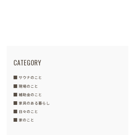
眺望ゆたかな家
今日も一日お仕事ご苦労様です。 だいぶ
日も長くなり日中は少し寒さも和らいで
きましたね(*^^*)昨...
CATEGORY
サウナのこと
現場のこと
補助金のこと
家具のある暮らし
日々のこと
家のこと