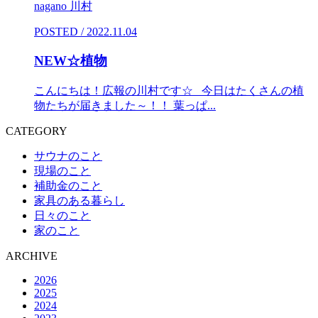
nagano 川村
POSTED / 2022.11.04
NEW☆植物
こんにちは！広報の川村です☆ 今日はたくさんの植
物たちが届きました～！！ 葉っぱ...
CATEGORY
サウナのこと
現場のこと
補助金のこと
家具のある暮らし
日々のこと
家のこと
ARCHIVE
2026
2025
2024