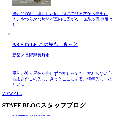
静かに佇む、凛とした箱。縦にのびる窓から光を迎
え、やわらかな時間が室内に広がる。 無駄を削ぎ落と
し...
AB STYLE この先も、きっと
新築／長野県長野市
季節が巡り景色が少しずつ変わっても、変わらない心
地よさがこの先も、きっとここにある。何年先も「た
だい...
VIEW ALL
STAFF BLOG
スタッフブログ