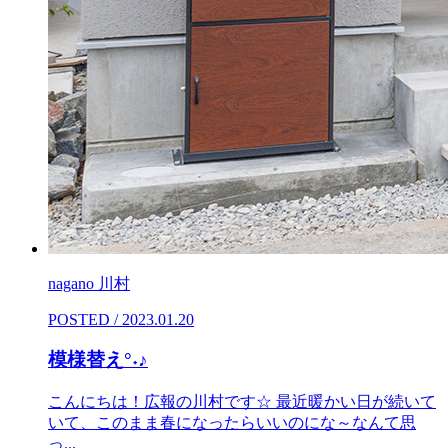
nagano 川村
POSTED / 2023.01.20
模様替え°˖♪
こんにちは！広報の川村です☆ 最近暖かい日が続いて
いて、このまま春になったらいいのにな～なんて思
っ...