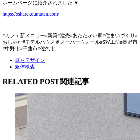
ホームページに紹介されました ▼
https://osharekoumuten.com/
#カフェ新メニュー#新築#建売#あたたかい家#住まいづくり#
おしゃれ#モデルハウス＃スーパーウォール#SW工法#長野市
#中野市#千曲市#佐久市
庭をデザイン
躯体検査
RELATED POST
関連記事