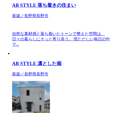
AB STYLE 落ち着きの住まい
新築／長野県長野市
自然な素材感と落ち着いたトーンで整えた空間は、
日々の暮らしにそっと寄り添う。 慌ただしい毎日の中
で...
AB STYLE 凛とした箱
新築／長野県長野市