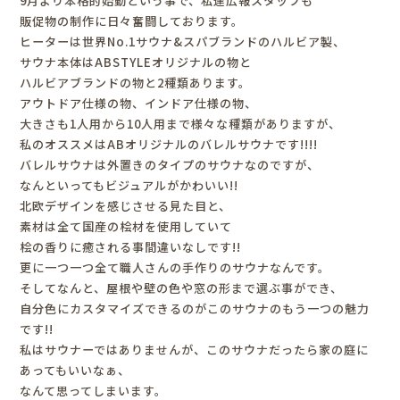
9月より本格的始動という事で、私達広報スタッフも
販促物の制作に日々奮闘しております。
ヒーターは世界No.1サウナ&スパブランドのハルビア製、
サウナ本体はABSTYLEオリジナルの物と
ハルビアブランドの物と2種類あります。
アウトドア仕様の物、インドア仕様の物、
大きさも1人用から10人用まで様々な種類がありますが、
私のオススメはABオリジナルのバレルサウナです!!!!
バレルサウナは外置きのタイプのサウナなのですが、
なんといってもビジュアルがかわいい!!
北欧デザインを感じさせる見た目と、
素材は全て国産の桧材を使用していて
桧の香りに癒される事間違いなしです!!
更に一つ一つ全て職人さんの手作りのサウナなんです。
そしてなんと、屋根や壁の色や窓の形まで選ぶ事ができ、
自分色にカスタマイズできるのがこのサウナのもう一つの魅力
です!!
私はサウナーではありませんが、このサウナだったら家の庭に
あってもいいなぁ、
なんて思ってしまいます。