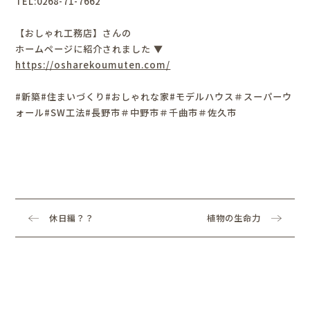
TEL:0268-71-7662
【おしゃれ工務店】さんの
ホームページに紹介されました ▼
https://osharekoumuten.com/
#新築#住まいづくり#おしゃれな家#モデルハウス＃スーパーウ
ォール#SW工法#長野市＃中野市＃千曲市＃佐久市
休日編？？
植物の生命力