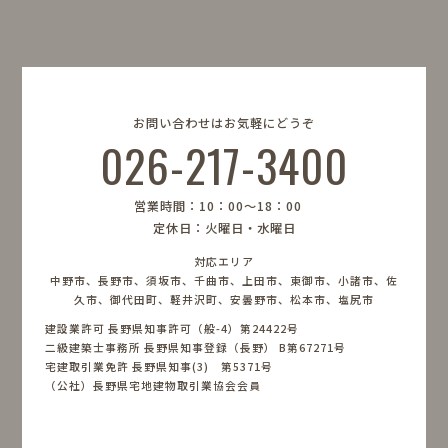
お問い合わせはお気軽にどうぞ
026-217-3400
営業時間：10：00〜18：00
定休日：火曜日・水曜日
対応エリア
中野市、長野市、須坂市、千曲市、上田市、東御市、小諸市、佐
久市、御代田町、軽井沢町、安曇野市、松本市、塩尻市
建設業許可 長野県知事許可（般-4）第24422号
二級建築士事務所 長野県知事登録（長野） B第67271号
宅建取引業免許 長野県知事(3) 第5371号
（公社）長野県宅地建物取引業協会会員