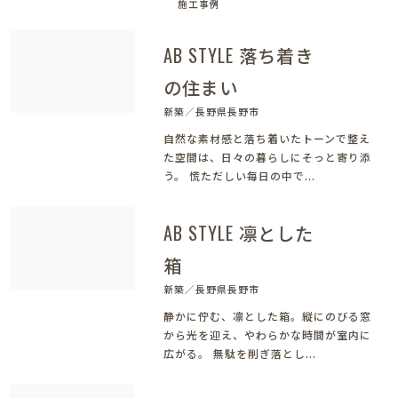
施工事例
AB STYLE 落ち着き
の住まい
新築／長野県長野市
自然な素材感と落ち着いたトーンで整え
た空間は、日々の暮らしにそっと寄り添
う。 慌ただしい毎日の中で...
AB STYLE 凛とした
箱
新築／長野県長野市
静かに佇む、凛とした箱。縦にのびる窓
から光を迎え、やわらかな時間が室内に
広がる。 無駄を削ぎ落とし...