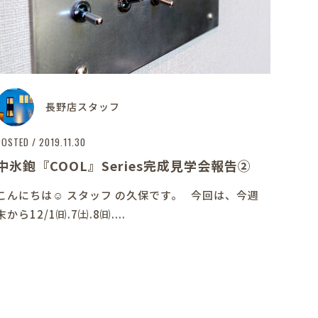
長野店スタッフ
POSTED / 2019.11.30
中氷鉋『COOL』series完成見学会報告②
こんにちは☺ スタッフ の久保です。 今回は、今週
末から12/1㈰.7㈯.8㈰....