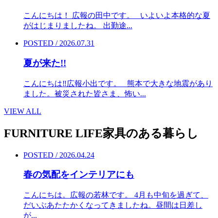
こんにちは！ 広報の田中です。 いよいよ本格的な夏
がはじまりましたね。 出勤途...
POSTED / 2026.07.31
夏が来た!!
こんにちは‼︎広報小出です。 熊本で大きな地震があり
ました。被災された皆さま、怖い...
VIEW ALL
FURNITURE LIFE
家具のある暮らし
POSTED / 2026.04.24
春の気配をインテリアにも
こんにちは。広報の若林です。 4月も中旬を過ぎて、
だいぶあたたかくなってきましたね。昼間は日差し
が...