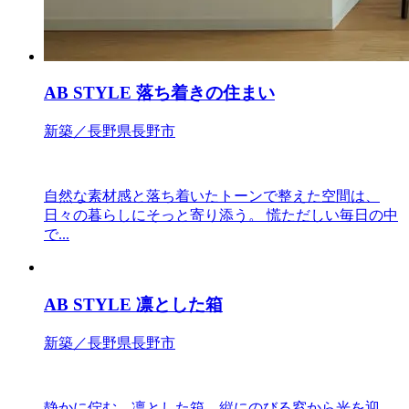
AB STYLE 落ち着きの住まい
新築／長野県長野市
自然な素材感と落ち着いたトーンで整えた空間は、
日々の暮らしにそっと寄り添う。 慌ただしい毎日の中
で...
AB STYLE 凛とした箱
新築／長野県長野市
静かに佇む、凛とした箱。縦にのびる窓から光を迎