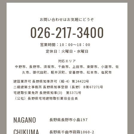
お問い合わせはお気軽にどうぞ
026-217-3400
営業時間：10：00〜18：00
定休日：火曜日・水曜日
対応エリア
中野市、長野市、須坂市、千曲市、上田市、東御市、小諸市、佐
久市、御代田町、軽井沢町、安曇野市、松本市、塩尻市
建設業許可 長野県知事許可（般-4）第24422号
二級建築士事務所 長野県知事登録（長野） B第67271号
宅建取引業免許 長野県知事(3) 第5371号
（公社）長野県宅地建物取引業協会会員
NAGANO
長野県長野市小島197
CHIKUMA
長野県千曲市寂蒔1060-2