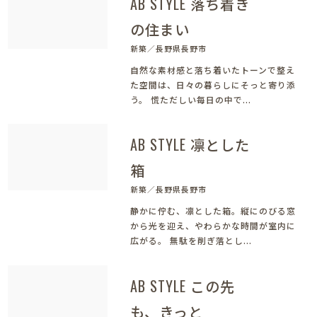
AB STYLE 落ち着き
の住まい
新築／長野県長野市
自然な素材感と落ち着いたトーンで整え
た空間は、日々の暮らしにそっと寄り添
う。 慌ただしい毎日の中で...
AB STYLE 凛とした
箱
新築／長野県長野市
静かに佇む、凛とした箱。縦にのびる窓
から光を迎え、やわらかな時間が室内に
広がる。 無駄を削ぎ落とし...
AB STYLE この先
も、きっと