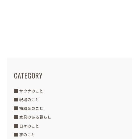
POSTED / 2022.09.05
植栽の水やり
こんにちは☆ 今日は夏のように一日中
暑かったですね～
滝沢さんから植栽の水
やり...
CATEGORY
サウナのこと
現場のこと
補助金のこと
家具のある暮らし
日々のこと
家のこと