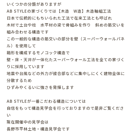
いくつかの分類がありますが
AB STYLEの家づくりでは【木造 W造】木造軸組工法
日本で伝統的にもちいられた工法で在来工法とも呼ばれ
木材で土台や柱 水平材の梁で骨組みを作り 斜めの筋交いを
組み合わせる構造です
この一般的な構造の筋交いの部分を壁（スーパーウォールパネ
ル）を使用して
箱形を構成するモノコック構造で
壁・床・天井が一体化たスーパーウォール工法を全ての家づく
りに採用しています
地震や台風などの外力が接合部などに集中しにくく建物全体に
分散するため
ひずみやくるいに強さを発揮します
AB STYLEが一番こだわる構造については
自信をもって構造見学会を行っておりますので是非ご覧くださ
い
現在開催中の見学会は
長野市平林土地・構造見学会です