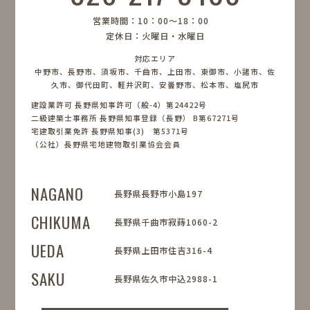
営業時間：10：00〜18：00
定休日：火曜日・水曜日
対応エリア
中野市、長野市、須坂市、千曲市、上田市、東御市、小諸市、佐
久市、御代田町、軽井沢町、安曇野市、松本市、塩尻市
建設業許可 長野県知事許可（般-4）第24422号
二級建築士事務所 長野県知事登録（長野） B第67271号
宅建取引業免許 長野県知事(3) 第5371号
（公社）長野県宅地建物取引業協会会員
NAGANO
長野県長野市小島197
CHIKUMA
長野県千曲市寂蒔1060-2
UEDA
長野県上田市住吉316-4
SAKU
長野県佐久市中込2988-1