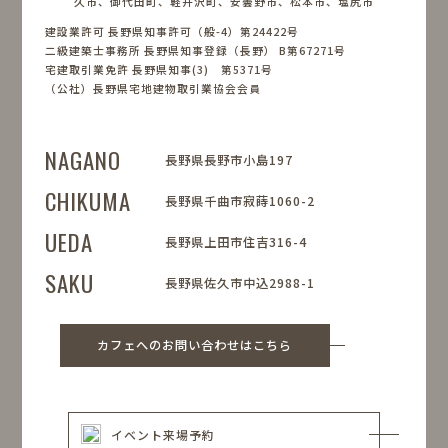
久市、御代田町、軽井沢町、安曇野市、松本市、塩尻市
建設業許可 長野県知事許可（般-4）第24422号
二級建築士事務所 長野県知事登録（長野） B第67271号
宅建取引業免許 長野県知事(3) 第5371号
（公社）長野県宅地建物取引業協会会員
NAGANO
長野県長野市小島197
CHIKUMA
長野県千曲市寂蒔1060-2
UEDA
長野県上田市住吉316-4
SAKU
長野県佐久市中込2988-1
カフェへのお問い合わせはこちら
イベント来場予約