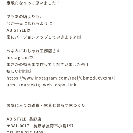
素敵だな☺️って思いました！
でもあの頃よりも、
今が一番になれるように
AB STYLEは
常にバージョンアップしていきますよ🙌
ちなみにおしゃれ工務店さん
Instagramで
まさかの動画まで作ってくださいました😳！
嬉しい🙌🙌🙌
https://www.instagram.com/reel/Cbmzdu6vxxm/?
utm_source=ig_web_copy_link
お気に入りの雑貨・家具と暮らす家づくり
＿＿＿＿＿＿＿＿＿＿＿＿＿＿＿＿＿＿＿＿＿＿＿
AB STYLE 長野店
〒381-0017 長野県長野市小島197
TEL:026-217-3400