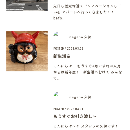
先日ら善光寺近くでリノベーションして
いる アパートへ行ってきました！！
befo...
nagano 久保
POSTED / 2022.03.28
新生活🌸
こんにちは！ もうすぐ4月ですね🌸来月
からは新年度！ 新生活へむけて みんな
で...
nagano 久保
POSTED / 2022.03.01
もうすぐお引き渡し～
こんにちは～☺ スタッフの久保です！