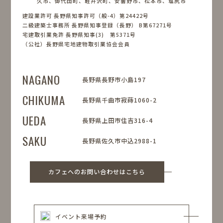
久市、御代田町、軽井沢町、安曇野市、松本市、塩尻市
建設業許可 長野県知事許可（般-4）第24422号
二級建築士事務所 長野県知事登録（長野） B第67271号
宅建取引業免許 長野県知事(3) 第5371号
（公社）長野県宅地建物取引業協会会員
NAGANO
長野県長野市小島197
CHIKUMA
長野県千曲市寂蒔1060-2
UEDA
長野県上田市住吉316-4
SAKU
長野県佐久市中込2988-1
カフェへのお問い合わせはこちら
イベント来場予約