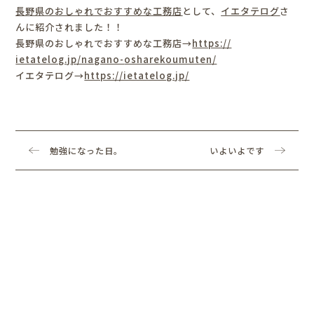
長野県の
おしゃれ
でおすすめな
工務店
として、
イエタテログ
さ
んに
紹介されました！！
長野県の
おしゃれ
でおすすめな
工務店
→
https://
ietatelog.jp/nagano-
osharekoumuten/
イエタテログ→
https://ietatelog.jp/
勉強になった日。
いよいよです