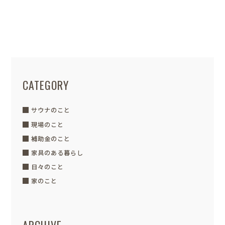
千曲市鋳物師屋 周辺環境についてご紹
介いたします 現在販売中の分譲地1号地
より ◆最寄り駅は...
CATEGORY
サウナのこと
現場のこと
補助金のこと
家具のある暮らし
日々のこと
家のこと