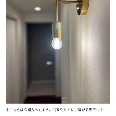
↑こちらは玄関入ってすぐ。浴室やトイレに繋がる廊下に♪