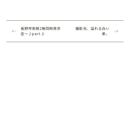
長野市若槻2棟同時見学
撮影
光、溢れる白い
会～♪part.2
家。
長野店スタッフ
POSTED / 2020.03.23
白と黒の家。