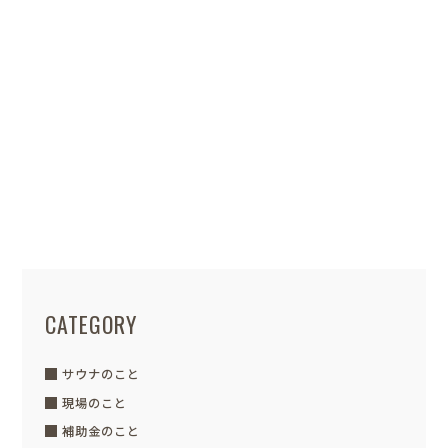
てき...
長野店スタッフ
POSTED / 2019.11.23
『HIRAYA』見学報告会②
こんにちは
スタッフ の久保です。 今回
は、今週末11/23(土).24(㈰)...
CATEGORY
サウナのこと
現場のこと
補助金のこと