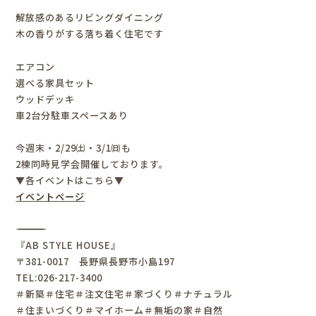
解放感のあるリビングダイニング
木の香りがする落ち着く住宅です
エアコン
選べる家具セット
ウッドデッキ
車2台分駐車スペースあり
今週末・2/29㈯・3/1㈰も
2棟同時見学会開催しております。
▼各イベントはこちら▼
イベントページ
――――――――――――――――――
『
AB STYLE HOUSE
』
〒
381-0017
長野県長野市小島
197
TEL:026-217-3400
＃新築＃住宅＃注文住宅＃家づくり＃ナチュラル
＃住まいづくり＃マイホーム＃無垢の家＃自然