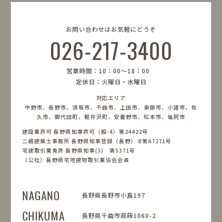
お問い合わせはお気軽にどうぞ
026-217-3400
営業時間：10：00〜18：00
定休日：火曜日・水曜日
対応エリア
中野市、長野市、須坂市、千曲市、上田市、東御市、小諸市、佐
久市、御代田町、軽井沢町、安曇野市、松本市、塩尻市
建設業許可 長野県知事許可（般-4）第24422号
二級建築士事務所 長野県知事登録（長野） B第67271号
宅建取引業免許 長野県知事(3) 第5371号
（公社）長野県宅地建物取引業協会会員
NAGANO
長野県長野市小島197
CHIKUMA
長野県千曲市寂蒔1060-2