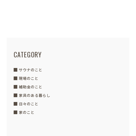
こんにちは、スタッフの田中です。 最
近は暖かい日が続き、すっかり春らしく
なりました...
CATEGORY
サウナのこと
現場のこと
補助金のこと
家具のある暮らし
日々のこと
家のこと