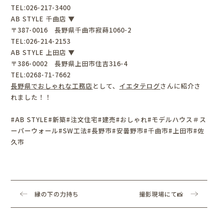
TEL:026-217-3400
AB STYLE 千曲店 ▼
〒387-0016 長野県千曲市寂蒔1060-2
TEL:026-214-2153
AB STYLE 上田店 ▼
〒386-0002 長野県上田市住吉316-4
TEL:0268-71-7662
長野県でおしゃれな工務店
として、
イエタテログ
さんに紹介さ
れました！！
#AB STYLE#新築#注文住宅#建売#おしゃれ#モデルハウス＃ス
ーパーウォール#SW工法#長野市#安曇野市#千曲市#上田市#佐
久市
縁の下の力持ち
撮影現場にて📸