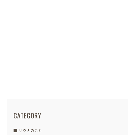
うすぐクリスマス🎄 そのあとは、すぐに
年...
長野店スタッフ
POSTED / 2019.11.17
『スキップリビングの家』見学報告
⑤
こんにちは☺ スタッフ の久保です。
「スキップリビングの家」見学報告最終
回です！ ナチュラル...
CATEGORY
サウナのこと