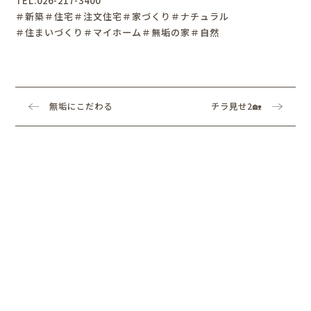
TEL:026-217-3400
＃新築＃住宅＃注文住宅＃家づくり＃ナチュラル
＃住まいづくり＃マイホーム＃無垢の家＃自然
無垢にこだわる
チラ見せ2🏡
長野店スタッフ